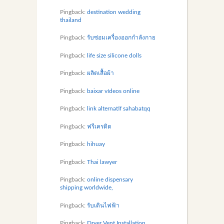
Pingback:
destination wedding
thailand
Pingback:
รับซ่อมเครื่องออกกำลังกาย
Pingback:
life size silicone dolls
Pingback:
ผลิตเสื้อผ้า
Pingback:
baixar vídeos online
Pingback:
link alternatif sahabatqq
Pingback:
ฟรีเครดิต
Pingback:
hihuay
Pingback:
Thai lawyer
Pingback:
online dispensary
shipping worldwide,
Pingback:
รับเดินไฟฟ้า
Pingback:
Dryer Vent Installation