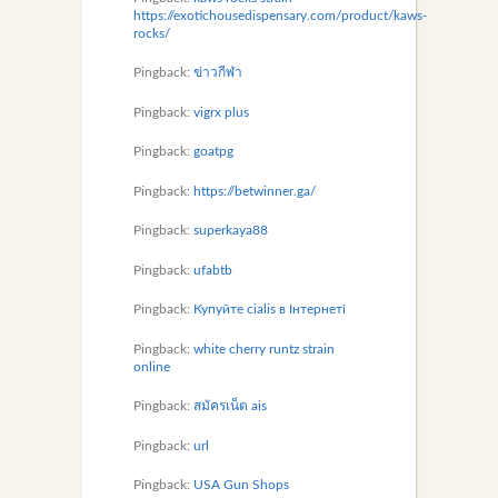
https://exotichousedispensary.com/product/kaws-
rocks/
Pingback:
ข่าวกีฬา
Pingback:
vigrx plus
Pingback:
goatpg
Pingback:
https://betwinner.ga/
Pingback:
superkaya88
Pingback:
ufabtb
Pingback:
Купуйте cialis в Інтернеті
Pingback:
white cherry runtz strain
online
Pingback:
สมัครเน็ต ais
Pingback:
url
Pingback:
USA Gun Shops