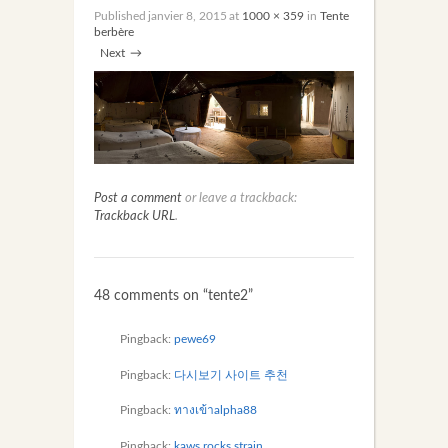
Published
janvier 8, 2015
at
1000 × 359
in
Tente
berbère
Next
→
Post a comment
or leave a trackback:
Trackback URL
.
48 comments on “
tente2
”
Pingback:
pewe69
Pingback:
다시보기 사이트 추천
Pingback:
ทางเข้าalpha88
Pingback:
kaws rocks strain