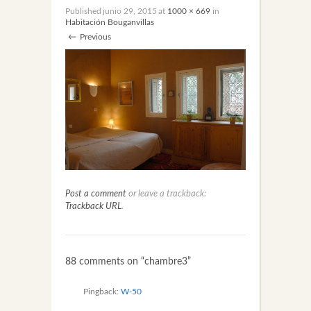
Published
junio 29, 2015
at
1000 × 669
in
Habitación Bouganvillas
←
Previous
Post a comment
or leave a trackback:
Trackback URL
.
88 comments on “
chambre3
”
Pingback:
W-50