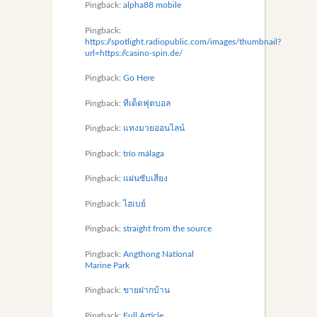
Pingback:
alpha88 mobile
Pingback:
https://spotlight.radiopublic.com/images/thumbnail?
url=https://casino-spin.de/
Pingback:
Go Here
Pingback:
ทีเด็ดฟุตบอล
Pingback:
แทงมวยออนไลน์
Pingback:
trío málaga
Pingback:
แผ่นซับเสียง
Pingback:
ไฮเบย์
Pingback:
straight from the source
Pingback:
Angthong National
Marine Park
Pingback:
ขายฝากบ้าน
Pingback:
Full Article