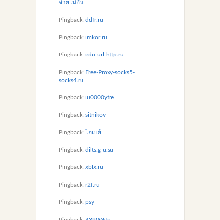
จ่ายไม่อั้น
Pingback:
ddfr.ru
Pingback:
imkor.ru
Pingback:
edu-url-http.ru
Pingback:
Free-Proxy-socks5-
socks4.ru
Pingback:
iu0000ytre
Pingback:
sitnikov
Pingback:
ไฮเบย์
Pingback:
dilts.g-u.su
Pingback:
xblx.ru
Pingback:
r2f.ru
Pingback:
psy
Pingback:
439W6fo