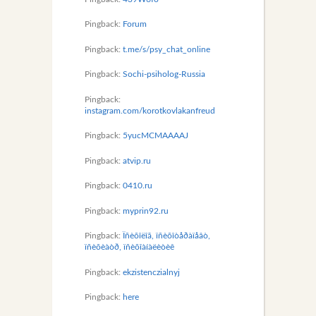
Pingback:
Forum
Pingback:
t.me/s/psy_chat_online
Pingback:
Sochi-psiholog-Russia
Pingback:
instagram.com/korotkovlakanfreud
Pingback:
5yucMCMAAAAJ
Pingback:
atvip.ru
Pingback:
0410.ru
Pingback:
myprin92.ru
Pingback:
Ïñèõîëîã, ïñèõîòåðàïåâò,
ïñèõèàòð, ïñèõîàíàëèòèê
Pingback:
ekzistenczialnyj
Pingback:
here